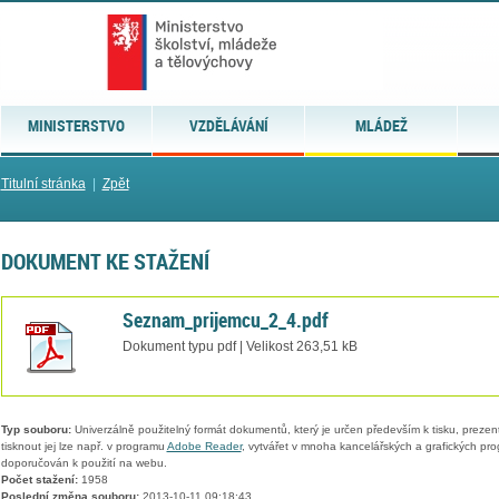
MINISTERSTVO
VZDĚLÁVÁNÍ
MLÁDEŽ
Titulní stránka
|
Zpět
DOKUMENT KE STAŽENÍ
Seznam_prijemcu_2_4.pdf
Dokument typu pdf | Velikost 263,51 kB
Typ souboru:
Univerzálně použitelný formát dokumentů, který je určen především k tisku, prezen
tisknout jej lze např. v programu
Adobe Reader
, vytvářet v mnoha kancelářských a grafických pr
doporučován k použití na webu.
Počet stažení:
1958
Poslední změna souboru:
2013-10-11 09:18:43