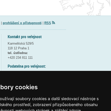
|
prohlášení o přístupnosti
|
RSS
Kontakt pro veřejnost
Karmelitská 529/5
118 12 Praha 1
tel. ústředna:
+420 234 811 111
Podatelna pro veřejnost:
pondělí a středa - 7:30-17:00
úterý a čtvrtek - 7:30-15:30
pátek - 7:30-14:00
bory cookies
8:30 - 9:30 - bezpečnostní přestávka
(více informací
ZDE
)
užívají soubory cookies a další sledovací nástroje s
elského prostředí, zobrazení přizpůsobeného obsahu
Elektronická podatelna:
těvnosti webových stránek a zjištění zdroje
posta@msmt
gov
cz