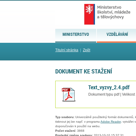
MINISTERSTVO
VZDĚLÁVÁNÍ
Titulní stránka
|
Zpět
DOKUMENT KE STAŽENÍ
Text_vyzvy_2.4.pdf
Dokument typu pdf | Velikost
Typ souboru:
Univerzálně použitelný formát dokumentů, kt
tisknout jej lze např. v programu
Adobe Reader
, vytvářet
doporučován k použití na webu.
Počet stažení:
3868
Poslední změna souboru:
2013-10-10 15:37:31