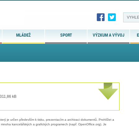
MLÁDEŽ
SPORT
VÝZKUM A VÝVOJ
E
 311,86 kB
erý je určen především k tisku, prezentacím a archivaci dokumentů. Prohlížet a
 v mnoha kancelářských a grafických programech (např. OpenOffice.org). Je