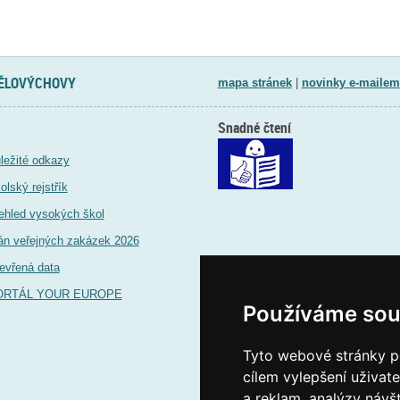
TĚLOVÝCHOVY
mapa stránek
|
novinky e-mailem
Snadné čtení
ležité odkazy
olský rejstřík
ehled vysokých škol
án veřejných zakázek 2026
evřená data
ORTÁL YOUR EUROPE
Používáme sou
Tyto webové stránky po
cílem vylepšení uživat
a reklam, analýzy návš