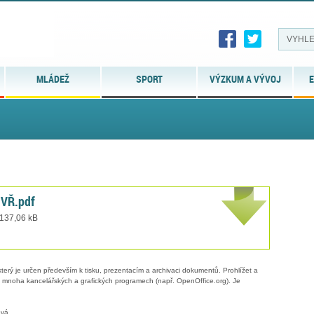
MLÁDEŽ
SPORT
VÝZKUM A VÝVOJ
E
 VŘ.pdf
 137,06 kB
erý je určen především k tisku, prezentacím a archivaci dokumentů. Prohlížet a
 v mnoha kancelářských a grafických programech (např. OpenOffice.org). Je
ová