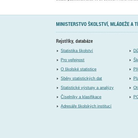
MINISTERSTVO ŠKOLSTVÍ, MLÁDEŽE A 
Rejstříky, databáze
Statistika školství
Dů
Pro veřejnost
Šk
O školské statistice
Př
Sběry statistických dat
Pl
Statistické výstupy a analýzy
Ot
Číselníky a klasifikace
P
Adresáře školských institucí