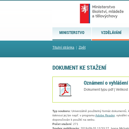
MINISTERSTVO
VZDĚLÁVÁNÍ
Titulní stránka
|
Zpět
DOKUMENT KE STAŽENÍ
Oznámení o vyhlášení
Dokument typu pdf | Velikost
Typ souboru:
Univerzálně použitelný formát dokumentů, kt
tisknout jej lze např. v programu
Adobe Reader
, vytvářet
doporučován k použití na webu.
Počet stažení:
271
Soubor publikován:
2019-09-20 13:53:27, Ivana Michal