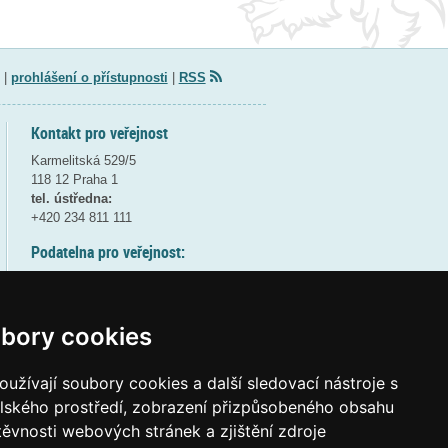
|
prohlášení o přístupnosti
|
RSS
Kontakt pro veřejnost
Karmelitská 529/5
118 12 Praha 1
tel. ústředna:
+420 234 811 111
Podatelna pro veřejnost:
pondělí a středa - 7:30-17:00
úterý a čtvrtek - 7:30-15:30
pátek - 7:30-14:00
bory cookies
8:30 - 9:30 - bezpečnostní přestávka
(více informací
ZDE
)
užívají soubory cookies a další sledovací nástroje s
elského prostředí, zobrazení přizpůsobeného obsahu
Elektronická podatelna:
těvnosti webových stránek a zjištění zdroje
posta@msmt
gov
cz