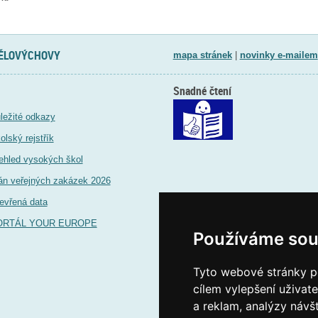
TĚLOVÝCHOVY
mapa stránek
|
novinky e-mailem
Snadné čtení
ležité odkazy
olský rejstřík
ehled vysokých škol
án veřejných zakázek 2026
evřená data
ORTÁL YOUR EUROPE
Používáme sou
Tyto webové stránky po
cílem vylepšení uživat
a reklam, analýzy návš