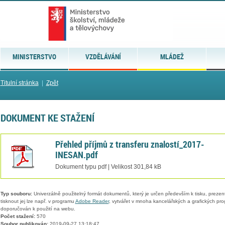
MINISTERSTVO
VZDĚLÁVÁNÍ
MLÁDEŽ
Titulní stránka
|
Zpět
DOKUMENT KE STAŽENÍ
Přehled příjmů z transferu znalostí_2017-
INESAN.pdf
Dokument typu pdf | Velikost 301,84 kB
Typ souboru:
Univerzálně použitelný formát dokumentů, který je určen především k tisku, prezen
tisknout jej lze např. v programu
Adobe Reader
, vytvářet v mnoha kancelářských a grafických pr
doporučován k použití na webu.
Počet stažení:
570
Soubor publikován:
2019-09-27 13:18:47