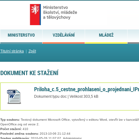
MINISTERSTVO
VZDĚLÁVÁNÍ
MLÁDEŽ
Titulní stránka
|
Zpět
DOKUMENT KE STAŽENÍ
Priloha_c.5_cestne_prohlaseni_o_projednani_I
Dokument typu doc | Velikost 303,5 kB
Typ souboru:
Textový dokument Microsoft Office, vytvořený v editoru Word, otevřít lze v kancelářs
OpenOffice.org od verze 2.
Počet stažení:
410
Poslední změna souboru:
2013-10-06 21:12:44
Soubor publikován:
2010-05-26 11:07:07, Administrator