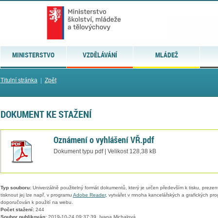
MINISTERSTVO
VZDĚLÁVÁNÍ
MLÁDEŽ
Titulní stránka
|
Zpět
DOKUMENT KE STAŽENÍ
Oznámení o vyhlášení VŘ.pdf
Dokument typu pdf | Velikost 128,38 kB
Typ souboru:
Univerzálně použitelný formát dokumentů, který je určen především k tisku, prezen
tisknout jej lze např. v programu
Adobe Reader
, vytvářet v mnoha kancelářských a grafických pr
doporučován k použití na webu.
Počet stažení:
244
Soubor publikován:
2019-10-24 09:37:39, Ivana Michalová