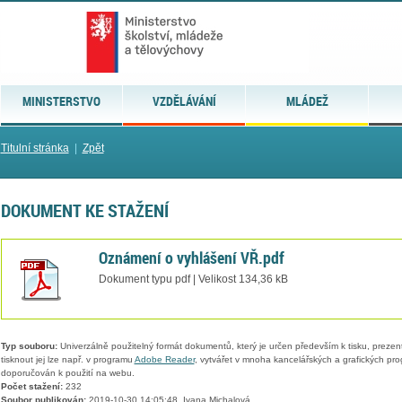
MINISTERSTVO
VZDĚLÁVÁNÍ
MLÁDEŽ
Titulní stránka
|
Zpět
DOKUMENT KE STAŽENÍ
Oznámení o vyhlášení VŘ.pdf
Dokument typu pdf | Velikost 134,36 kB
Typ souboru:
Univerzálně použitelný formát dokumentů, který je určen především k tisku, prezen
tisknout jej lze např. v programu
Adobe Reader
, vytvářet v mnoha kancelářských a grafických pr
doporučován k použití na webu.
Počet stažení:
232
Soubor publikován:
2019-10-30 14:05:48, Ivana Michalová