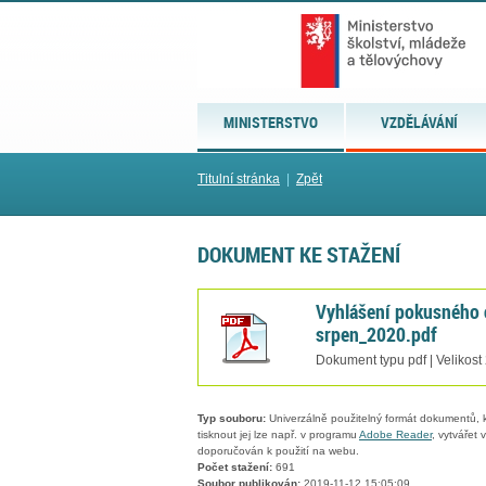
MINISTERSTVO
VZDĚLÁVÁNÍ
Titulní stránka
|
Zpět
DOKUMENT KE STAŽENÍ
Vyhlášení pokusného 
srpen_2020.pdf
Dokument typu pdf | Velikost
Typ souboru:
Univerzálně použitelný formát dokumentů, kt
tisknout jej lze např. v programu
Adobe Reader
, vytvářet
doporučován k použití na webu.
Počet stažení:
691
Soubor publikován:
2019-11-12 15:05:09