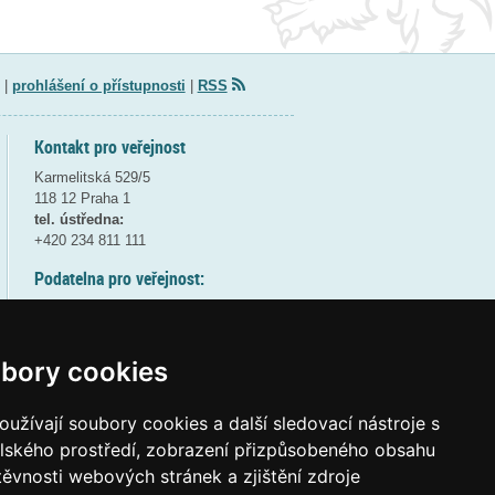
|
prohlášení o přístupnosti
|
RSS
Kontakt pro veřejnost
Karmelitská 529/5
118 12 Praha 1
tel. ústředna:
+420 234 811 111
Podatelna pro veřejnost:
pondělí a středa - 7:30-17:00
úterý a čtvrtek - 7:30-15:30
pátek - 7:30-14:00
bory cookies
8:30 - 9:30 - bezpečnostní přestávka
(více informací
ZDE
)
užívají soubory cookies a další sledovací nástroje s
elského prostředí, zobrazení přizpůsobeného obsahu
Elektronická podatelna:
těvnosti webových stránek a zjištění zdroje
posta@msmt
gov
cz