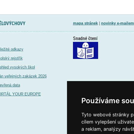
TĚLOVÝCHOVY
mapa stránek
|
novinky e-mailem
Snadné čtení
ležité odkazy
olský rejstřík
ehled vysokých škol
án veřejných zakázek 2026
evřená data
ORTÁL YOUR EUROPE
Používáme sou
Tyto webové stránky po
cílem vylepšení uživat
a reklam, analýzy návš