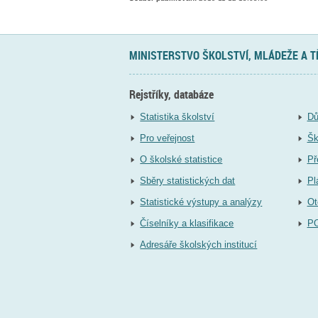
MINISTERSTVO ŠKOLSTVÍ, MLÁDEŽE A 
Rejstříky, databáze
Statistika školství
Dů
Pro veřejnost
Šk
O školské statistice
Př
Sběry statistických dat
Pl
Statistické výstupy a analýzy
Ot
Číselníky a klasifikace
P
Adresáře školských institucí