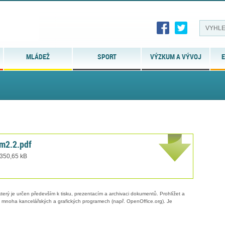
MLÁDEŽ
SPORT
VÝZKUM A VÝVOJ
E
um2.2.pdf
 350,65 kB
erý je určen především k tisku, prezentacím a archivaci dokumentů. Prohlížet a
 v mnoha kancelářských a grafických programech (např. OpenOffice.org). Je