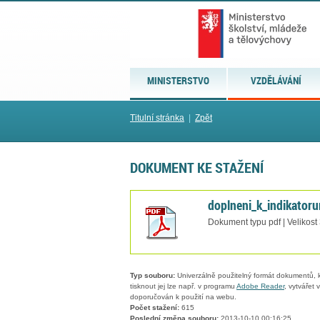
MINISTERSTVO
VZDĚLÁVÁNÍ
Titulní stránka
|
Zpět
DOKUMENT KE STAŽENÍ
doplneni_k_indikator
Dokument typu pdf | Velikost
Typ souboru:
Univerzálně použitelný formát dokumentů, kt
tisknout jej lze např. v programu
Adobe Reader
, vytvářet
doporučován k použití na webu.
Počet stažení:
615
Poslední změna souboru:
2013-10-10 00:16:25