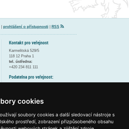
|
prohlášení o přístupnosti
|
RSS
Kontakt pro veřejnost
Karmelitská 529/5
118 12 Praha 1
tel. ústředna:
+420 234 811 111
Podatelna pro veřejnost:
pondělí a středa - 7:30-17:00
úterý a čtvrtek - 7:30-15:30
pátek - 7:30-14:00
bory cookies
8:30 - 9:30 - bezpečnostní přestávka
(více informací
ZDE
)
užívají soubory cookies a další sledovací nástroje s
elského prostředí, zobrazení přizpůsobeného obsahu
Elektronická podatelna:
těvnosti webových stránek a zjištění zdroje
posta@msmt
gov
cz