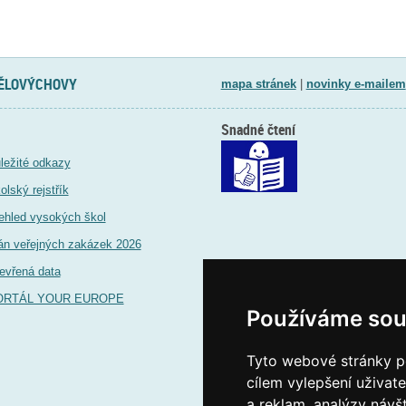
TĚLOVÝCHOVY
mapa stránek
|
novinky e-mailem
Snadné čtení
ležité odkazy
olský rejstřík
ehled vysokých škol
án veřejných zakázek 2026
evřená data
ORTÁL YOUR EUROPE
Používáme sou
Tyto webové stránky po
cílem vylepšení uživat
a reklam, analýzy návš