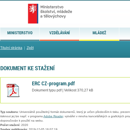
MINISTERSTVO
VZDĚLÁVÁNÍ
MLÁDEŽ
Titulní stránka
|
Zpět
DOKUMENT KE STAŽENÍ
ERC CZ-program.pdf
Dokument typu pdf | Velikost 370,27 kB
Typ souboru:
Univerzálně použitelný formát dokumentů, který je určen především k tisku, prezen
tisknout jej lze např. v programu
Adobe Reader
, vytvářet v mnoha kancelářských a grafických pr
doporučován k použití na webu.
Počet stažení:
2020
Soubor publikován:
2019-12-05 16:07:19