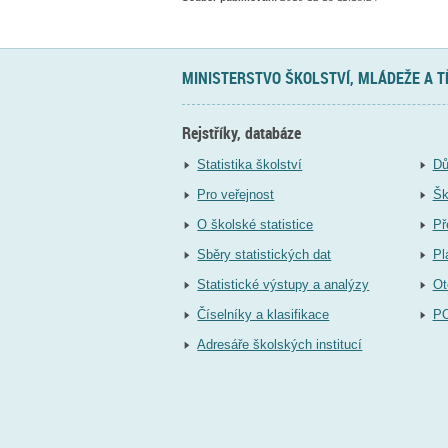
MINISTERSTVO ŠKOLSTVÍ, MLÁDEŽE A 
Rejstříky, databáze
Statistika školství
Dů
Pro veřejnost
Šk
O školské statistice
Př
Sběry statistických dat
Pl
Statistické výstupy a analýzy
Ot
Číselníky a klasifikace
P
Adresáře školských institucí