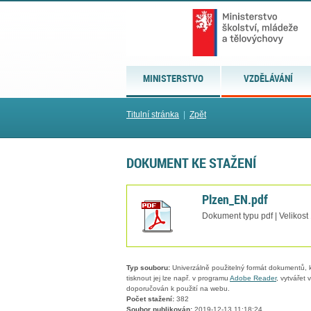
MINISTERSTVO
VZDĚLÁVÁNÍ
Titulní stránka
|
Zpět
DOKUMENT KE STAŽENÍ
Plzen_EN.pdf
Dokument typu pdf | Velikost
Typ souboru:
Univerzálně použitelný formát dokumentů, kt
tisknout jej lze např. v programu
Adobe Reader
, vytvářet
doporučován k použití na webu.
Počet stažení:
382
Soubor publikován:
2019-12-13 11:18:24