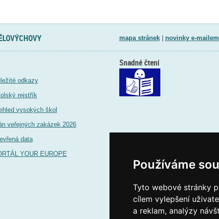
TĚLOVÝCHOVY
mapa stránek
|
novinky e-mailem
Snadné čtení
ležité odkazy
olský rejstřík
ehled vysokých škol
án veřejných zakázek 2026
evřená data
ORTÁL YOUR EUROPE
Používáme sou
Tyto webové stránky po
cílem vylepšení uživat
a reklam, analýzy návš