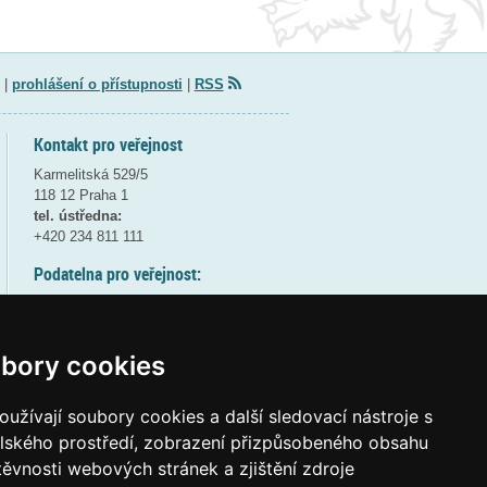
|
prohlášení o přístupnosti
|
RSS
Kontakt pro veřejnost
Karmelitská 529/5
118 12 Praha 1
tel. ústředna:
+420 234 811 111
Podatelna pro veřejnost:
pondělí a středa - 7:30-17:00
úterý a čtvrtek - 7:30-15:30
pátek - 7:30-14:00
bory cookies
8:30 - 9:30 - bezpečnostní přestávka
(více informací
ZDE
)
užívají soubory cookies a další sledovací nástroje s
elského prostředí, zobrazení přizpůsobeného obsahu
Elektronická podatelna:
těvnosti webových stránek a zjištění zdroje
posta@msmt
gov
cz