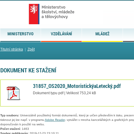
MINISTERSTVO
VZDĚLÁVÁNÍ
MLÁDEŽ
Titulní stránka
|
Zpět
DOKUMENT KE STAŽENÍ
31857_OS2020_MotoristickýaLetecký.pdf
Dokument typu pdf | Velikost 753,24 kB
Typ souboru:
Univerzálně použitelný formát dokumentů, který je určen především k tisku, prezen
tisknout jej lze např. v programu
Adobe Reader
, vytvářet v mnoha kancelářských a grafických pr
doporučován k použití na webu.
Počet stažení:
1463
Soubor publikován:
2019-12-23 23:10:11