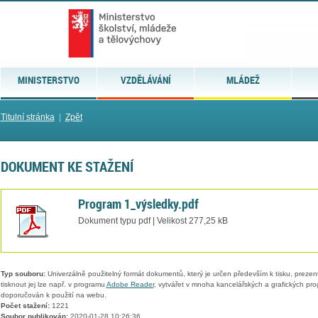
MINISTERSTVO
VZDĚLÁVÁNÍ
MLÁDEŽ
Titulní stránka
|
Zpět
DOKUMENT KE STAŽENÍ
Program 1_výsledky.pdf
Dokument typu pdf | Velikost 277,25 kB
Typ souboru:
Univerzálně použitelný formát dokumentů, který je určen především k tisku, prezen
tisknout jej lze např. v programu
Adobe Reader
, vytvářet v mnoha kancelářských a grafických pr
doporučován k použití na webu.
Počet stažení:
1221
Soubor publikován:
2020-01-28 10:26:36