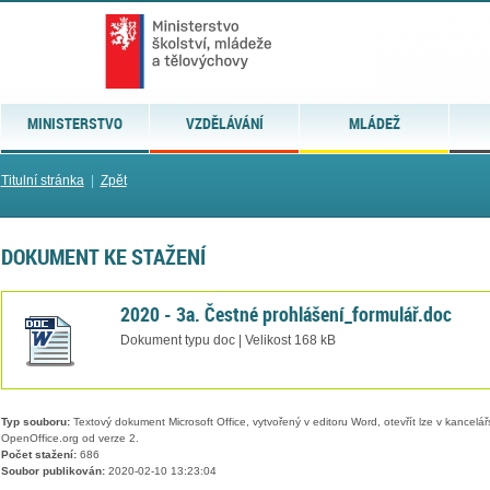
MINISTERSTVO
VZDĚLÁVÁNÍ
MLÁDEŽ
Titulní stránka
|
Zpět
DOKUMENT KE STAŽENÍ
2020 - 3a. Čestné prohlášení_formulář.doc
Dokument typu doc | Velikost 168 kB
Typ souboru:
Textový dokument Microsoft Office, vytvořený v editoru Word, otevřít lze v kancelářs
OpenOffice.org od verze 2.
Počet stažení:
686
Soubor publikován:
2020-02-10 13:23:04