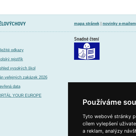
TĚLOVÝCHOVY
mapa stránek
|
novinky e-mailem
Snadné čtení
ležité odkazy
olský rejstřík
ehled vysokých škol
án veřejných zakázek 2026
evřená data
ORTÁL YOUR EUROPE
Používáme sou
Tyto webové stránky po
cílem vylepšení uživat
a reklam, analýzy návš