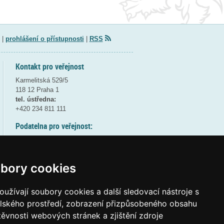
|
prohlášení o přístupnosti
|
RSS
Kontakt pro veřejnost
Karmelitská 529/5
118 12 Praha 1
tel. ústředna:
+420 234 811 111
Podatelna pro veřejnost:
pondělí a středa - 7:30-17:00
úterý a čtvrtek - 7:30-15:30
pátek - 7:30-14:00
bory cookies
8:30 - 9:30 - bezpečnostní přestávka
(více informací
ZDE
)
užívají soubory cookies a další sledovací nástroje s
elského prostředí, zobrazení přizpůsobeného obsahu
Elektronická podatelna:
těvnosti webových stránek a zjištění zdroje
posta@msmt
gov
cz