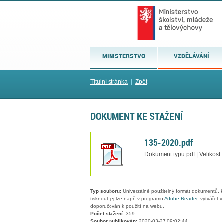
MINISTERSTVO
VZDĚLÁVÁNÍ
Titulní stránka
|
Zpět
DOKUMENT KE STAŽENÍ
135-2020.pdf
Dokument typu pdf | Velikost
Typ souboru:
Univerzálně použitelný formát dokumentů, kt
tisknout jej lze např. v programu
Adobe Reader
, vytvářet
doporučován k použití na webu.
Počet stažení:
359
Soubor publikován:
2020-03-27 09:02:44