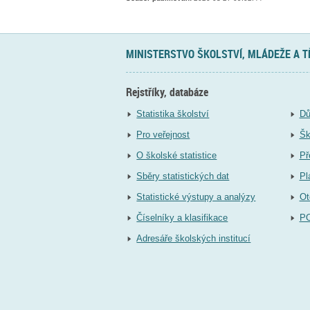
MINISTERSTVO ŠKOLSTVÍ, MLÁDEŽE A 
Rejstříky, databáze
Statistika školství
Dů
Pro veřejnost
Šk
O školské statistice
Př
Sběry statistických dat
Pl
Statistické výstupy a analýzy
Ot
Číselníky a klasifikace
P
Adresáře školských institucí