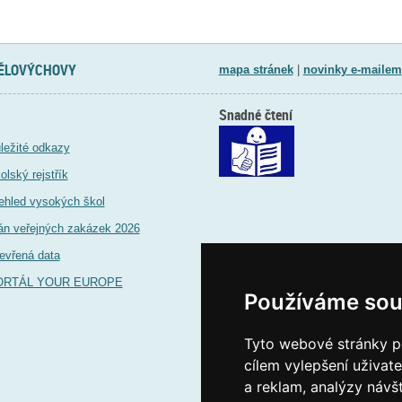
TĚLOVÝCHOVY
mapa stránek
|
novinky e-mailem
Snadné čtení
ležité odkazy
olský rejstřík
ehled vysokých škol
án veřejných zakázek 2026
evřená data
ORTÁL YOUR EUROPE
Používáme sou
Tyto webové stránky po
cílem vylepšení uživat
a reklam, analýzy návš