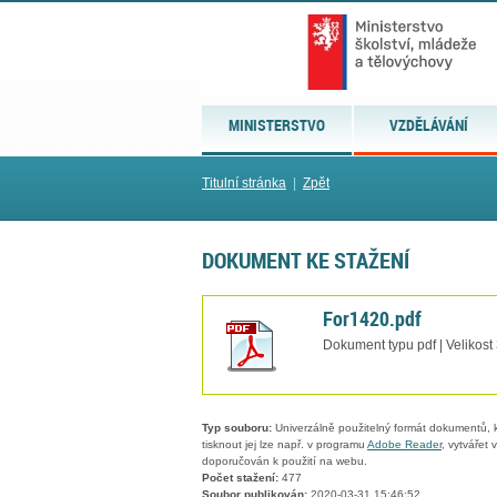
MINISTERSTVO
VZDĚLÁVÁNÍ
Titulní stránka
|
Zpět
DOKUMENT KE STAŽENÍ
For1420.pdf
Dokument typu pdf | Velikost
Typ souboru:
Univerzálně použitelný formát dokumentů, kt
tisknout jej lze např. v programu
Adobe Reader
, vytvářet
doporučován k použití na webu.
Počet stažení:
477
Soubor publikován:
2020-03-31 15:46:52