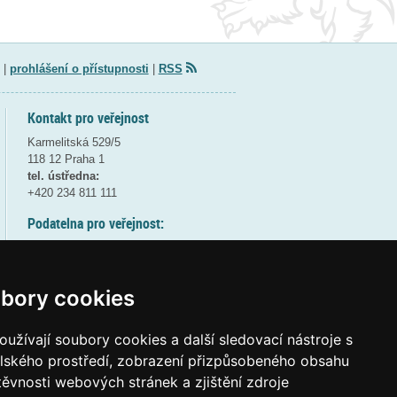
|
prohlášení o přístupnosti
|
RSS
Kontakt pro veřejnost
Karmelitská 529/5
118 12 Praha 1
tel. ústředna:
+420 234 811 111
Podatelna pro veřejnost:
pondělí a středa - 7:30-17:00
úterý a čtvrtek - 7:30-15:30
pátek - 7:30-14:00
bory cookies
8:30 - 9:30 - bezpečnostní přestávka
(více informací
ZDE
)
užívají soubory cookies a další sledovací nástroje s
elského prostředí, zobrazení přizpůsobeného obsahu
Elektronická podatelna:
těvnosti webových stránek a zjištění zdroje
posta@msmt
gov
cz