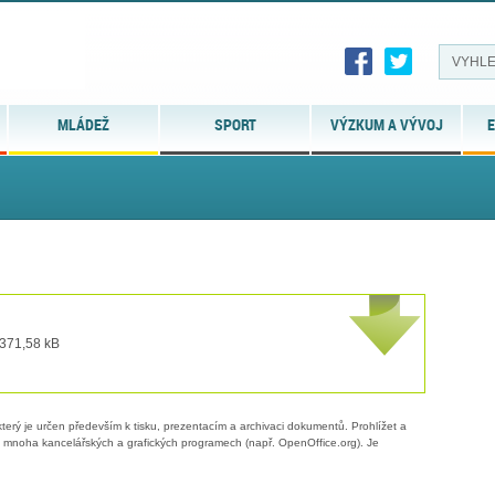
MLÁDEŽ
SPORT
VÝZKUM A VÝVOJ
E
 371,58 kB
erý je určen především k tisku, prezentacím a archivaci dokumentů. Prohlížet a
 v mnoha kancelářských a grafických programech (např. OpenOffice.org). Je