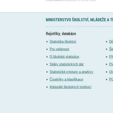
MINISTERSTVO ŠKOLSTVÍ, MLÁDEŽE A 
Rejstříky, databáze
Statistika školství
Dů
Pro veřejnost
Šk
O školské statistice
Př
Sběry statistických dat
Pl
Statistické výstupy a analýzy
Ot
Číselníky a klasifikace
P
Adresáře školských institucí