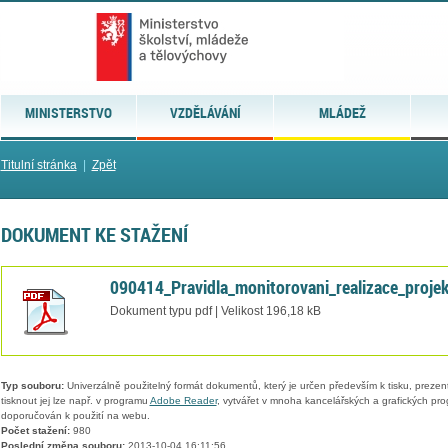
MINISTERSTVO
VZDĚLÁVÁNÍ
MLÁDEŽ
Titulní stránka
|
Zpět
DOKUMENT KE STAŽENÍ
090414_Pravidla_monitorovani_realizace_projek
Dokument typu pdf | Velikost 196,18 kB
Typ souboru:
Univerzálně použitelný formát dokumentů, který je určen především k tisku, prezen
tisknout jej lze např. v programu
Adobe Reader
, vytvářet v mnoha kancelářských a grafických pr
doporučován k použití na webu.
Počet stažení:
980
Poslední změna souboru:
2013-10-04 16:11:56