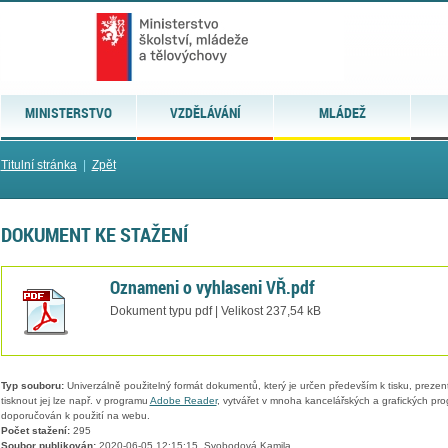
MINISTERSTVO
VZDĚLÁVÁNÍ
MLÁDEŽ
Titulní stránka
|
Zpět
DOKUMENT KE STAŽENÍ
Oznameni o vyhlaseni VŘ.pdf
Dokument typu pdf | Velikost 237,54 kB
Typ souboru:
Univerzálně použitelný formát dokumentů, který je určen především k tisku, prezen
tisknout jej lze např. v programu
Adobe Reader
, vytvářet v mnoha kancelářských a grafických pr
doporučován k použití na webu.
Počet stažení:
295
Soubor publikován:
2020-06-05 12:15:15, Svobodová Kamila