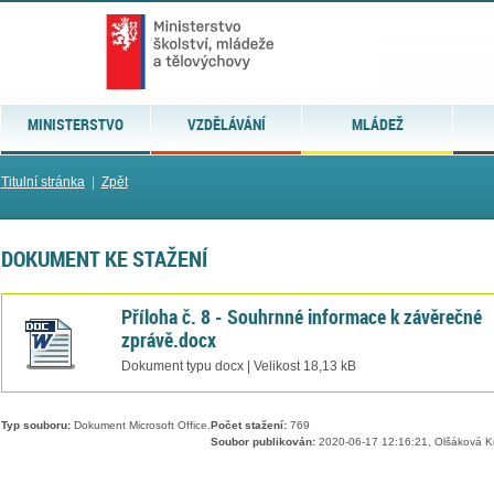
MINISTERSTVO
VZDĚLÁVÁNÍ
MLÁDEŽ
Titulní stránka
|
Zpět
DOKUMENT KE STAŽENÍ
Příloha č. 8 - Souhrnné informace k závěrečné
zprávě.docx
Dokument typu docx | Velikost 18,13 kB
Typ souboru:
Dokument Microsoft Office.
Počet stažení:
769
Soubor publikován:
2020-06-17 12:16:21, Olšáková Kr