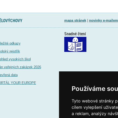
TĚLOVÝCHOVY
mapa stránek
|
novinky e-mailem
Snadné čtení
ležité odkazy
olský rejstřík
ehled vysokých škol
án veřejných zakázek 2026
evřená data
ORTÁL YOUR EUROPE
Používáme sou
Tyto webové stránky po
cílem vylepšení uživat
a reklam, analýzy návš