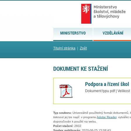
MINISTERSTVO
VZDĚLÁVÁNÍ
Titulní stránka
|
Zpět
DOKUMENT KE STAŽENÍ
Podpora a řízení škol
Dokument typu pdf | Velikost
Typ souboru:
Univerzálně použitelný formát dokumentů, kt
tisknout jej lze např. v programu
Adobe Reader
, vytvářet
doporučován k použití na webu.
Počet stažení:
2602
Soubor publikován:
2020-06-25 15:08:43