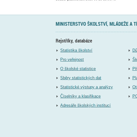
MINISTERSTVO ŠKOLSTVÍ, MLÁDEŽE A 
Rejstříky, databáze
Statistika školství
Dů
Pro veřejnost
Šk
O školské statistice
Př
Sběry statistických dat
Pl
Statistické výstupy a analýzy
Ot
Číselníky a klasifikace
P
Adresáře školských institucí