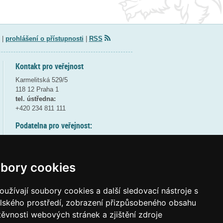
|
prohlášení o přístupnosti
|
RSS
Kontakt pro veřejnost
Karmelitská 529/5
118 12 Praha 1
tel. ústředna:
+420 234 811 111
Podatelna pro veřejnost:
pondělí a středa - 7:30-17:00
úterý a čtvrtek - 7:30-15:30
pátek - 7:30-14:00
bory cookies
8:30 - 9:30 - bezpečnostní přestávka
(více informací
ZDE
)
užívají soubory cookies a další sledovací nástroje s
elského prostředí, zobrazení přizpůsobeného obsahu
Elektronická podatelna:
těvnosti webových stránek a zjištění zdroje
posta@msmt
gov
cz