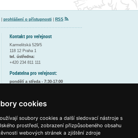
|
prohlášení o přístupnosti
|
RSS
Kontakt pro veřejnost
Karmelitská 529/5
118 12 Praha 1
tel. ústředna:
+420 234 811 111
Podatelna pro veřejnost:
pondělí a středa - 7:30-17:00
úterý a čtvrtek - 7:30-15:30
pátek - 7:30-14:00
bory cookies
8:30 - 9:30 - bezpečnostní přestávka
(více informací
ZDE
)
užívají soubory cookies a další sledovací nástroje s
Elektronická podatelna:
elského prostředí, zobrazení přizpůsobeného obsahu
posta@msmt
gov
cz
těvnosti webových stránek a zjištění zdroje