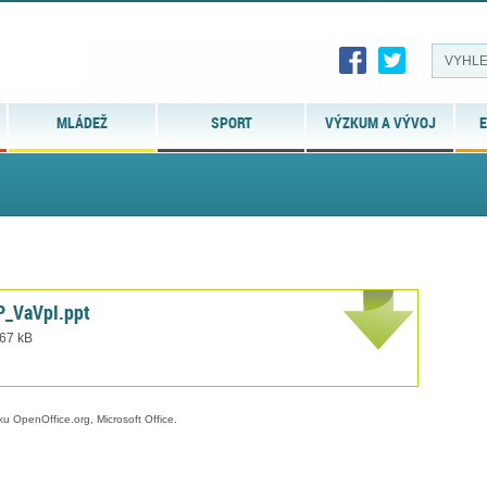
MLÁDEŽ
SPORT
VÝZKUM A VÝVOJ
E
P_VaVpI.ppt
 67 kB
ku OpenOffice.org, Microsoft Office.