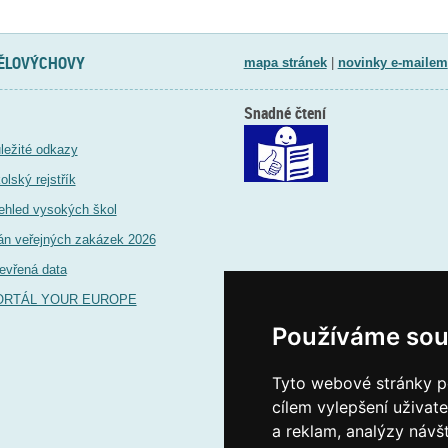
TĚLOVÝCHOVY
mapa stránek
|
novinky e-mailem
Snadné čtení
ležité odkazy
olský rejstřík
ehled vysokých škol
án veřejných zakázek 2026
evřená data
ORTÁL YOUR EUROPE
Používáme sou
Tyto webové stránky po
cílem vylepšení uživat
a reklam, analýzy návš