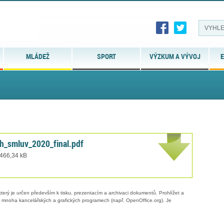
MLÁDEŽ
SPORT
VÝZKUM A VÝVOJ
E
h_smluv_2020_final.pdf
 466,34 kB
erý je určen především k tisku, prezentacím a archivaci dokumentů. Prohlížet a
 v mnoha kancelářských a grafických programech (např. OpenOffice.org). Je