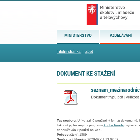
MINISTERSTVO
VZDĚLÁVÁNÍ
Titulní stránka
|
Zpět
DOKUMENT KE STAŽENÍ
seznam_mezinarodnic
Dokument typu pdf | Velikost
Typ souboru:
Univerzálně použitelný formát dokumentů, kt
tisknout jej lze např. v programu
Adobe Reader
, vytvářet
doporučován k použití na webu.
Počet stažení:
1589
Soubor publikován:
2020-07-01 13:07:59