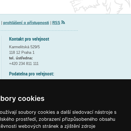
|
prohlášení o přístupnosti
|
RSS
Kontakt pro veřejnost
Karmelitská 529/5
118 12 Praha 1
tel. ústředna:
+420 234 811 111
Podatelna pro veřejnost:
pondělí a středa - 7:30-17:00
úterý a čtvrtek - 7:30-15:30
pátek - 7:30-14:00
bory cookies
8:30 - 9:30 - bezpečnostní přestávka
(více informací
ZDE
)
užívají soubory cookies a další sledovací nástroje s
elského prostředí, zobrazení přizpůsobeného obsahu
Elektronická podatelna:
těvnosti webových stránek a zjištění zdroje
posta@msmt
gov
cz