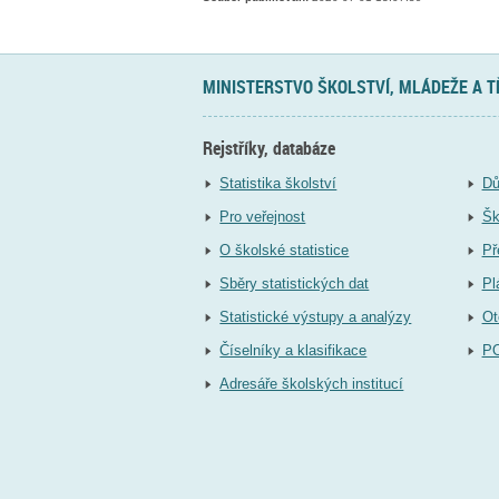
MINISTERSTVO ŠKOLSTVÍ, MLÁDEŽE A 
Rejstříky, databáze
Statistika školství
Dů
Pro veřejnost
Šk
O školské statistice
Př
Sběry statistických dat
Pl
Statistické výstupy a analýzy
Ot
Číselníky a klasifikace
P
Adresáře školských institucí