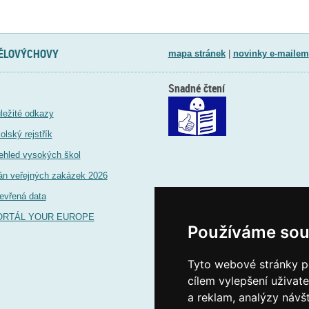
TĚLOVÝCHOVY
mapa stránek
|
novinky e-mailem
Snadné čtení
ležité odkazy
olský rejstřík
ehled vysokých škol
án veřejných zakázek 2026
evřená data
ORTÁL YOUR EUROPE
Používáme sou
Tyto webové stránky po
cílem vylepšení uživat
a reklam, analýzy návš