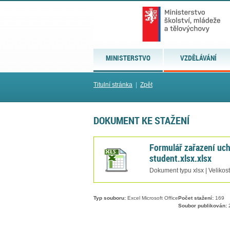
MINISTERSTVO
VZDĚLÁVÁNÍ
Titulní stránka
|
Zpět
DOKUMENT KE STAŽENÍ
Formulář zařazení uc
student.xlsx.xlsx
Dokument typu xlsx | Velikos
Typ souboru:
Excel Microsoft Office
Počet stažení:
169
Soubor publikován:
2