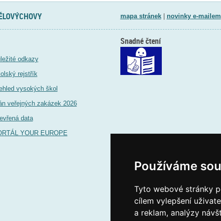
TĚLOVÝCHOVY
mapa stránek
|
novinky e-mailem
Snadné čtení
ležité odkazy
olský rejstřík
ehled vysokých škol
án veřejných zakázek 2026
evřená data
ORTÁL YOUR EUROPE
Používáme sou
Tyto webové stránky po
cílem vylepšení uživat
a reklam, analýzy návš