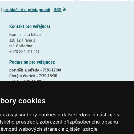
|
prohlášení o přístupnosti
|
RSS
Kontakt pro veřejnost
Karmelitská 529/5
118 12 Praha 1
tel. ústředna:
+420 234 811 111
Podatelna pro veřejnost:
pondělí a středa - 7:30-17:00
úterý a čtvrtek - 7:30-15:30
pátek - 7:30-14:00
8:30 - 9:30 - bezpečnostní přestávka
bory cookies
(více informací
ZDE
)
Elektronická podatelna:
užívají soubory cookies a další sledovací nástroje s
posta@msmt
gov
cz
elského prostředí, zobrazení přizpůsobeného obsahu
ID datové schránky:
vidaawt
těvnosti webových stránek a zjištění zdroje