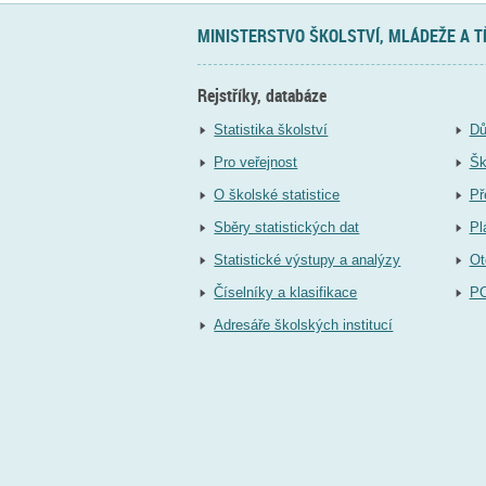
MINISTERSTVO ŠKOLSTVÍ, MLÁDEŽE A 
Rejstříky, databáze
Statistika školství
Dů
Pro veřejnost
Šk
O školské statistice
Př
Sběry statistických dat
Pl
Statistické výstupy a analýzy
Ot
Číselníky a klasifikace
P
Adresáře školských institucí