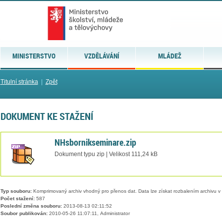
MINISTERSTVO
VZDĚLÁVÁNÍ
MLÁDEŽ
Titulní stránka
|
Zpět
DOKUMENT KE STAŽENÍ
NHsbornikseminare.zip
Dokument typu zip | Velikost 111,24 kB
Typ souboru:
Komprimovaný archiv vhodný pro přenos dat. Data lze získat rozbalením archivu 
Počet stažení:
587
Poslední změna souboru:
2013-08-13 02:11:52
Soubor publikován:
2010-05-26 11:07:11, Administrator