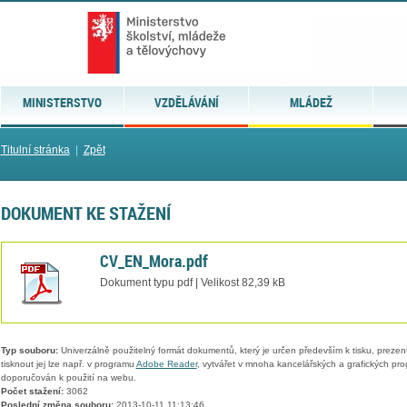
MINISTERSTVO
VZDĚLÁVÁNÍ
MLÁDEŽ
Titulní stránka
|
Zpět
DOKUMENT KE STAŽENÍ
CV_EN_Mora.pdf
Dokument typu pdf | Velikost 82,39 kB
Typ souboru:
Univerzálně použitelný formát dokumentů, který je určen především k tisku, prezen
tisknout jej lze např. v programu
Adobe Reader
, vytvářet v mnoha kancelářských a grafických pr
doporučován k použití na webu.
Počet stažení:
3062
Poslední změna souboru:
2013-10-11 11:13:46