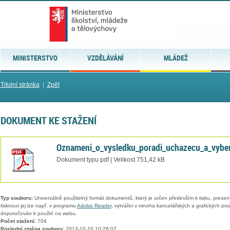
MINISTERSTVO
VZDĚLÁVÁNÍ
MLÁDEŽ
Titulní stránka
|
Zpět
DOKUMENT KE STAŽENÍ
Oznameni_o_vysledku_poradi_uchazecu_a_vyber
Dokument typu pdf | Velikost 751,42 kB
Typ souboru:
Univerzálně použitelný formát dokumentů, který je určen především k tisku, prezen
tisknout jej lze např. v programu
Adobe Reader
, vytvářet v mnoha kancelářských a grafických pr
doporučován k použití na webu.
Počet stažení:
704
Poslední změna souboru:
2013-10-10 10:26:07