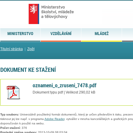
MINISTERSTVO
VZDĚLÁVÁNÍ
MLÁDEŽ
Titulní stránka
|
Zpět
DOKUMENT KE STAŽENÍ
oznameni_o_zruseni_7478.pdf
Dokument typu pdf | Velikost 290,02 kB
Typ souboru:
Univerzálně použitelný formát dokumentů, který je určen především k tisku, prezen
tisknout jej lze např. v programu
Adobe Reader
, vytvářet v mnoha kancelářských a grafických pr
doporučován k použití na webu.
Počet stažení:
376
Poslední změna souboru:
2013-10-09 08:03:04