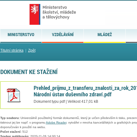
MINISTERSTVO
VZDĚLÁVÁNÍ
MLÁDEŽ
Titulní stránka
|
Zpět
DOKUMENT KE STAŽENÍ
Prehled_prijmu_z_transferu_znalosti_za_rok_20
Národní ústav duševního zdraví.pdf
Dokument typu pdf | Velikost 417,01 kB
Typ souboru:
Univerzálně použitelný formát dokumentů, který je určen především k tisku, prezen
tisknout jej lze např. v programu
Adobe Reader
, vytvářet v mnoha kancelářských a grafických pr
doporučován k použití na webu.
Počet stažení:
512
Soubor publikován:
2020-11-26 14:00:14