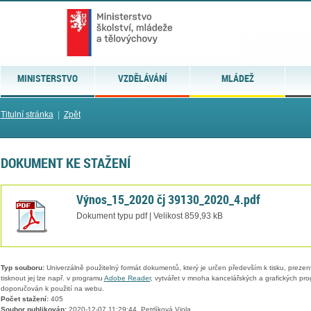
MINISTERSTVO
VZDĚLÁVÁNÍ
MLÁDEŽ
Titulní stránka
|
Zpět
DOKUMENT KE STAŽENÍ
Výnos_15_2020 čj 39130_2020_4.pdf
Dokument typu pdf | Velikost 859,93 kB
Typ souboru:
Univerzálně použitelný formát dokumentů, který je určen především k tisku, prezen
tisknout jej lze např. v programu
Adobe Reader
, vytvářet v mnoha kancelářských a grafických pr
doporučován k použití na webu.
Počet stažení:
405
Soubor publikován:
2020-12-07 11:29:44, Petrlíková Viola