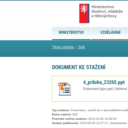
MINISTERSTVO
VZDĚLÁVÁNÍ
Titulní stránka
|
Zpět
DOKUMENT KE STAŽENÍ
4_priloha_23265.ppt
Dokument typu ppt | Velikost
Typ souboru:
Prezentace, otevřít lze v kancelářském balí
Počet stažení:
902
Poslední změna souboru:
2013-10-09 16:08:45
Soubor publikován:
2010-05-26 11:07:17, Administrator