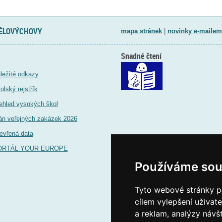
TĚLOVÝCHOVY
mapa stránek
|
novinky e-mailem
Snadné čtení
ležité odkazy
olský rejstřík
ehled vysokých škol
án veřejných zakázek 2026
evřená data
ORTÁL YOUR EUROPE
Používáme sou
Tyto webové stránky po
cílem vylepšení uživat
a reklam, analýzy návš