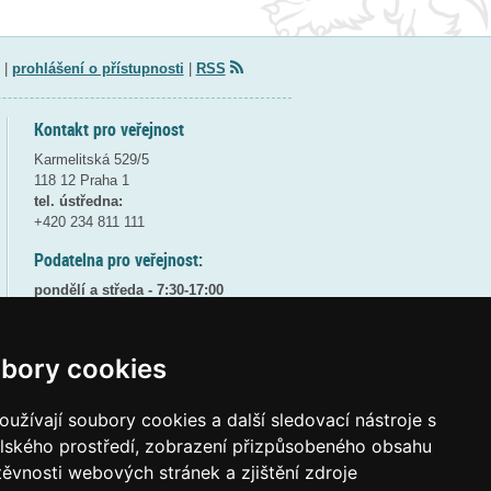
|
prohlášení o přístupnosti
|
RSS
Kontakt pro veřejnost
Karmelitská 529/5
118 12 Praha 1
tel. ústředna:
+420 234 811 111
Podatelna pro veřejnost:
pondělí a středa - 7:30-17:00
úterý a čtvrtek - 7:30-15:30
pátek - 7:30-14:00
bory cookies
8:30 - 9:30 - bezpečnostní přestávka
(více informací
ZDE
)
užívají soubory cookies a další sledovací nástroje s
Elektronická podatelna:
elského prostředí, zobrazení přizpůsobeného obsahu
posta@msmt
gov
cz
těvnosti webových stránek a zjištění zdroje