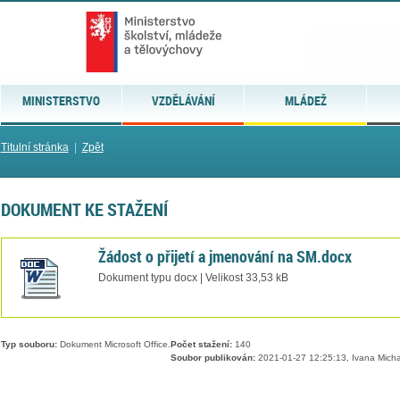
MINISTERSTVO
VZDĚLÁVÁNÍ
MLÁDEŽ
Titulní stránka
|
Zpět
DOKUMENT KE STAŽENÍ
Žádost o přijetí a jmenování na SM.docx
Dokument typu docx | Velikost 33,53 kB
Typ souboru:
Dokument Microsoft Office.
Počet stažení:
140
Soubor publikován:
2021-01-27 12:25:13, Ivana Mich