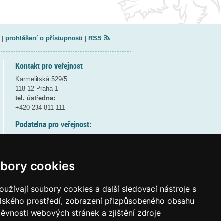
|
prohlášení o přístupnosti
|
RSS
Kontakt pro veřejnost
Karmelitská 529/5
118 12 Praha 1
tel. ústředna:
+420 234 811 111
Podatelna pro veřejnost:
pondělí a středa - 7:30-17:00
úterý a čtvrtek - 7:30-15:30
pátek - 7:30-14:00
bory cookies
8:30 - 9:30 - bezpečnostní přestávka
(více informací
ZDE
)
užívají soubory cookies a další sledovací nástroje s
elského prostředí, zobrazení přizpůsobeného obsahu
Elektronická podatelna:
těvnosti webových stránek a zjištění zdroje
posta@msmt
gov
cz