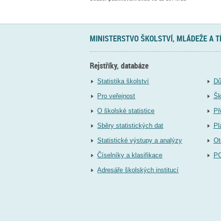
MINISTERSTVO ŠKOLSTVÍ, MLÁDEŽE A 
Rejstříky, databáze
Statistika školství
Dů
Pro veřejnost
Šk
O školské statistice
Př
Sběry statistických dat
Pl
Statistické výstupy a analýzy
Ot
Číselníky a klasifikace
P
Adresáře školských institucí