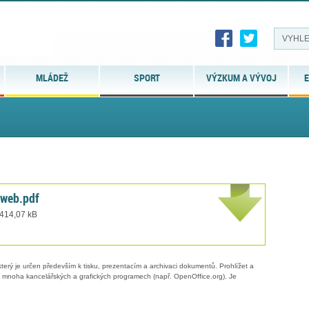
MLÁDEŽ
SPORT
VÝZKUM A VÝVOJ
E
 web.pdf
 414,07 kB
erý je určen především k tisku, prezentacím a archivaci dokumentů. Prohlížet a
 v mnoha kancelářských a grafických programech (např. OpenOffice.org). Je