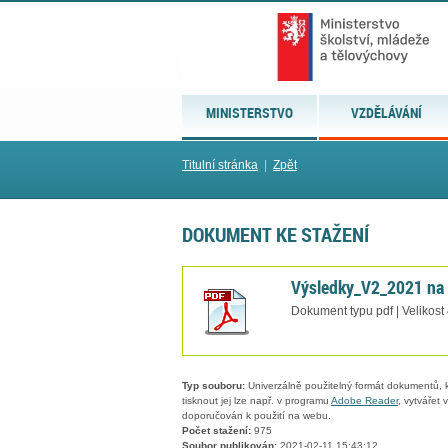
MINISTERSTVO
VZDĚLÁVÁNÍ
Titulní stránka
|
Zpět
DOKUMENT KE STAŽENÍ
Výsledky_V2_2021 na
Dokument typu pdf | Velikost
Typ souboru:
Univerzálně použitelný formát dokumentů, kt
tisknout jej lze např. v programu
Adobe Reader
, vytvářet
doporučován k použití na webu.
Počet stažení:
975
Soubor publikován:
2021-02-11 15:43:12