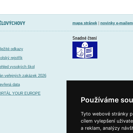
TĚLOVÝCHOVY
mapa stránek
|
novinky e-mailem
Snadné čtení
ležité odkazy
olský rejstřík
ehled vysokých škol
án veřejných zakázek 2026
evřená data
ORTÁL YOUR EUROPE
Používáme sou
Tyto webové stránky po
cílem vylepšení uživat
a reklam, analýzy návš