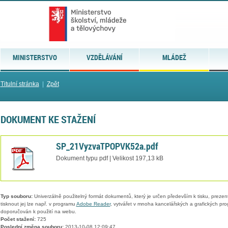
MINISTERSTVO
VZDĚLÁVÁNÍ
MLÁDEŽ
Titulní stránka
|
Zpět
DOKUMENT KE STAŽENÍ
SP_21VyzvaTPOPVK52a.pdf
Dokument typu pdf | Velikost 197,13 kB
Typ souboru:
Univerzálně použitelný formát dokumentů, který je určen především k tisku, prezen
tisknout jej lze např. v programu
Adobe Reader
, vytvářet v mnoha kancelářských a grafických pr
doporučován k použití na webu.
Počet stažení:
725
Poslední změna souboru:
2013-10-08 12:09:47