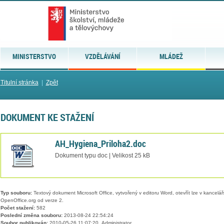
MINISTERSTVO
VZDĚLÁVÁNÍ
MLÁDEŽ
Titulní stránka
|
Zpět
DOKUMENT KE STAŽENÍ
AH_Hygiena_Priloha2.doc
Dokument typu doc | Velikost 25 kB
Typ souboru:
Textový dokument Microsoft Office, vytvořený v editoru Word, otevřít lze v kancelářs
OpenOffice.org od verze 2.
Počet stažení:
582
Poslední změna souboru:
2013-08-24 22:54:24
Soubor publikován:
2010-05-26 11:07:20, Administrator