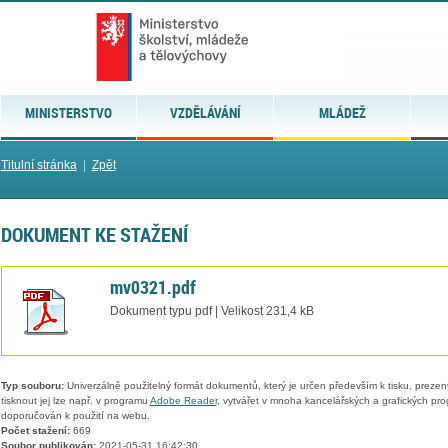
MINISTERSTVO
VZDĚLÁVÁNÍ
MLÁDEŽ
Titulní stránka
|
Zpět
DOKUMENT KE STAŽENÍ
mv0321.pdf
Dokument typu pdf | Velikost 231,4 kB
Typ souboru:
Univerzálně použitelný formát dokumentů, který je určen především k tisku, prezen
tisknout jej lze např. v programu
Adobe Reader
, vytvářet v mnoha kancelářských a grafických pr
doporučován k použití na webu.
Počet stažení:
669
Soubor publikován:
2021-05-31 16:42:30