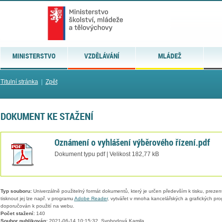
MINISTERSTVO
VZDĚLÁVÁNÍ
MLÁDEŽ
Titulní stránka
|
Zpět
DOKUMENT KE STAŽENÍ
Oznámení o vyhlášení výběrového řízení.pdf
Dokument typu pdf | Velikost 182,77 kB
Typ souboru:
Univerzálně použitelný formát dokumentů, který je určen především k tisku, prezen
tisknout jej lze např. v programu
Adobe Reader
, vytvářet v mnoha kancelářských a grafických pr
doporučován k použití na webu.
Počet stažení:
140
Soubor publikován:
2021-06-14 10:15:32, Svobodová Kamila