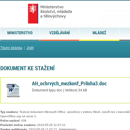
MINISTERSTVO
VZDĚLÁVÁNÍ
MLÁDEŽ
Titulní stránka
|
Zpět
DOKUMENT KE STAŽENÍ
AH_ochrvych_mezkonf_Priloha3.doc
Dokument typu doc | Velikost 34 kB
Typ souboru:
Textový dokument Microsoft Office, vytvořený v editoru Word, otevřít lze v kancelářs
OpenOffice.org od verze 2.
Počet stažení:
436
Poslední změna souboru:
2010-05-26 11:07:21
Soubor publikován:
2010-05-26 11:07:21, Administrator