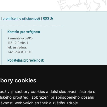
|
prohlášení o přístupnosti
|
RSS
Kontakt pro veřejnost
Karmelitská 529/5
118 12 Praha 1
tel. ústředna:
+420 234 811 111
Podatelna pro veřejnost:
pondělí a středa - 7:30-17:00
úterý a čtvrtek - 7:30-15:30
pátek - 7:30-14:00
bory cookies
8:30 - 9:30 - bezpečnostní přestávka
(více informací
ZDE
)
užívají soubory cookies a další sledovací nástroje s
elského prostředí, zobrazení přizpůsobeného obsahu
Elektronická podatelna:
těvnosti webových stránek a zjištění zdroje
posta@msmt
gov
cz