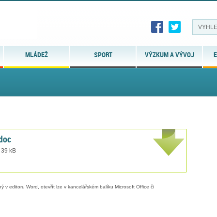
MLÁDEŽ
SPORT
VÝZKUM A VÝVOJ
E
doc
 39 kB
 v editoru Word, otevřít lze v kancelářském balíku Microsoft Office či