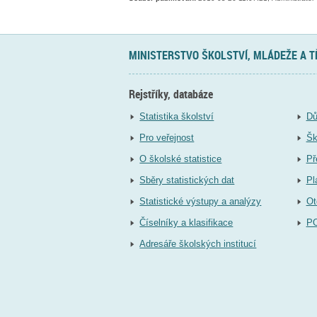
MINISTERSTVO ŠKOLSTVÍ, MLÁDEŽE A 
Rejstříky, databáze
Statistika školství
Dů
Pro veřejnost
Šk
O školské statistice
Př
Sběry statistických dat
Pl
Statistické výstupy a analýzy
Ot
Číselníky a klasifikace
P
Adresáře školských institucí