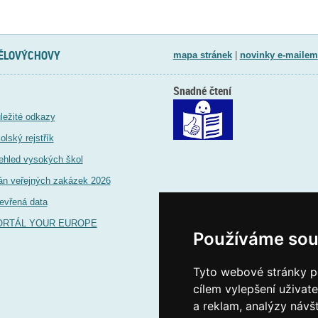
TĚLOVÝCHOVY
mapa stránek
|
novinky e-mailem
Snadné čtení
ležité odkazy
olský rejstřík
ehled vysokých škol
án veřejných zakázek 2026
evřená data
ORTÁL YOUR EUROPE
Používáme sou
Tyto webové stránky po
cílem vylepšení uživat
a reklam, analýzy návš