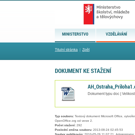
MINISTERSTVO
VZDĚLÁVÁNÍ
Titulní stránka
|
Zpět
DOKUMENT KE STAŽENÍ
AH_Ostraha_Priloha1.
Dokument typu doc | Velikost
Typ souboru:
Textový dokument Microsoft Office, vytvořený
OpenOffice.org od verze 2.
Počet stažení:
292
Poslední změna souboru:
2013-08-24 02:45:53
Soubor publikován:
2010-05-26 11:07:21, Administrator