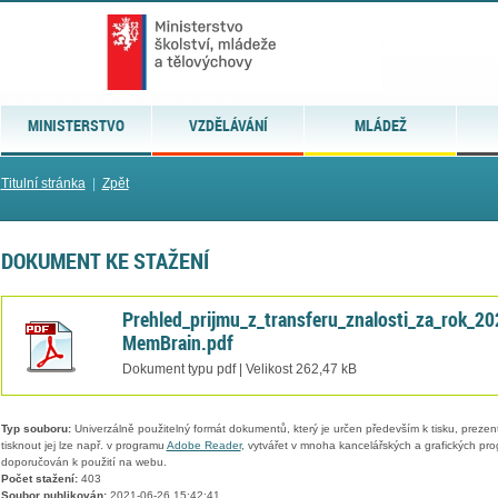
MINISTERSTVO
VZDĚLÁVÁNÍ
MLÁDEŽ
Titulní stránka
|
Zpět
DOKUMENT KE STAŽENÍ
Prehled_prijmu_z_transferu_znalosti_za_rok_20
MemBrain.pdf
Dokument typu pdf | Velikost 262,47 kB
Typ souboru:
Univerzálně použitelný formát dokumentů, který je určen především k tisku, prezen
tisknout jej lze např. v programu
Adobe Reader
, vytvářet v mnoha kancelářských a grafických pr
doporučován k použití na webu.
Počet stažení:
403
Soubor publikován:
2021-06-26 15:42:41