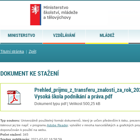
MINISTERSTVO
VZDĚLÁVÁNÍ
MLÁDEŽ
Titulní stránka
|
Zpět
DOKUMENT KE STAŽENÍ
Prehled_prijmu_z_transferu_znalosti_za_rok_20
Vysoká škola podnikání a práva.pdf
Dokument typu pdf | Velikost 500,25 kB
Typ souboru:
Univerzálně použitelný formát dokumentů, který je určen především k tisku, prezen
tisknout jej lze např. v programu
Adobe Reader
, vytvářet v mnoha kancelářských a grafických pr
doporučován k použití na webu.
Počet stažení:
345
Soubor publikován:
2021-07-02 16:58:59