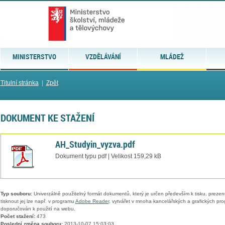
MINISTERSTVO
VZDĚLÁVÁNÍ
MLÁDEŽ
Titulní stránka
|
Zpět
DOKUMENT KE STAŽENÍ
AH_Studyin_vyzva.pdf
Dokument typu pdf | Velikost 159,29 kB
Typ souboru:
Univerzálně použitelný formát dokumentů, který je určen především k tisku, prezen
tisknout jej lze např. v programu
Adobe Reader
, vytvářet v mnoha kancelářských a grafických pr
doporučován k použití na webu.
Počet stažení:
473
Poslední změna souboru:
2013-10-07 15:03:03