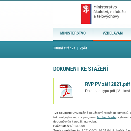
MINISTERSTVO
VZDĚLÁVÁNÍ
Titulní stránka
|
Zpět
DOKUMENT KE STAŽENÍ
RVP PV září 2021.pdf
Dokument typu pdf | Velikost
Typ souboru:
Univerzálně použitelný formát dokumentů, kt
tisknout jej lze např. v programu
Adobe Reader
, vytvářet
doporučován k použití na webu.
Počet stažení:
133058
Soubor publikován:
2021-08-24 14:31:04, Pohořelý Sva