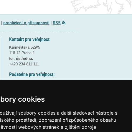
|
prohlášení o přístupnosti
|
RSS
Kontakt pro veřejnost
Karmelitská 529/5
118 12 Praha 1
tel. ústředna:
+420 234 811 111
Podatelna pro veřejnost:
pondělí a středa - 7:30-17:00
úterý a čtvrtek - 7:30-15:30
pátek - 7:30-14:00
bory cookies
8:30 - 9:30 - bezpečnostní přestávka
(více informací
ZDE
)
užívají soubory cookies a další sledovací nástroje s
elského prostředí, zobrazení přizpůsobeného obsahu
Elektronická podatelna:
těvnosti webových stránek a zjištění zdroje
posta@msmt
gov
cz