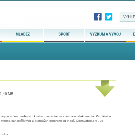
MLÁDEŽ
SPORT
VÝZKUM A VÝVOJ
E
 1,46 MB
erý je určen především k tisku, prezentacím a archivaci dokumentů. Prohlížet a
 v mnoha kancelářských a grafických programech (např. OpenOffice.org). Je
topluk