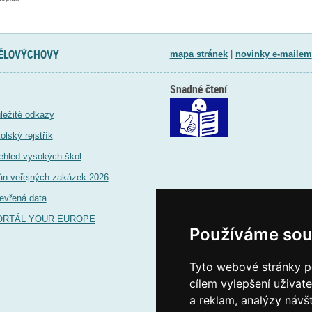
TĚLOVÝCHOVY
mapa stránek
|
novinky e-mailem
Snadné čtení
ležité odkazy
olský rejstřík
ehled vysokých škol
án veřejných zakázek 2026
evřená data
ORTÁL YOUR EUROPE
Používáme sou
Tyto webové stránky po
cílem vylepšení uživat
a reklam, analýzy návš