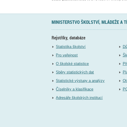
MINISTERSTVO ŠKOLSTVÍ, MLÁDEŽE A 
Rejstříky, databáze
Statistika školství
Dů
Pro veřejnost
Šk
O školské statistice
Př
Sběry statistických dat
Pl
Statistické výstupy a analýzy
Ot
Číselníky a klasifikace
P
Adresáře školských institucí