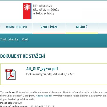
MINISTERSTVO
VZDĚLÁVÁNÍ
MLÁDEŽ
Titulní stránka
|
Zpět
DOKUMENT KE STAŽENÍ
AH_SUZ_vyzva.pdf
Dokument typu pdf | Velikost 2,07 MB
Typ souboru:
Univerzálně použitelný formát dokumentů, který je určen především k tisku, prezen
tisknout jej lze např. v programu
Adobe Reader
, vytvářet v mnoha kancelářských a grafických pr
doporučován k použití na webu.
Počet stažení:
638
Poslední změna souboru:
2013-09-09 16:13:23