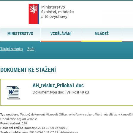
MINISTERSTVO
VZDĚLÁVÁNÍ
MLÁDEŽ
Titulní stránka
|
Zpět
DOKUMENT KE STAŽENÍ
AH_telsluz_Priloha1.doc
Dokument typu doc | Velikost 49 kB
Typ souboru:
Textový dokument Microsoft Office, vytvořený v editoru Word, otevřít lze v kancelářs
OpenOffice.org od verze 2.
Počet stažení:
530
Poslední změna souboru:
2013-10-05 05:06:10
Soubor publikován:
2010-05-26 11:07:22, Administrator