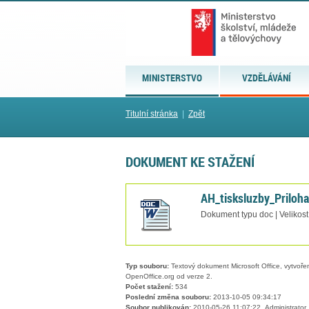
MINISTERSTVO
VZDĚLÁVÁNÍ
Titulní stránka
|
Zpět
DOKUMENT KE STAŽENÍ
AH_tisksluzby_Priloh
Dokument typu doc | Velikost
Typ souboru:
Textový dokument Microsoft Office, vytvořený
OpenOffice.org od verze 2.
Počet stažení:
534
Poslední změna souboru:
2013-10-05 09:34:17
Soubor publikován:
2010-05-26 11:07:22, Administrator