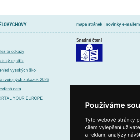
TĚLOVÝCHOVY
mapa stránek
|
novinky e-mailem
Snadné čtení
ležité odkazy
olský rejstřík
ehled vysokých škol
án veřejných zakázek 2026
evřená data
ORTÁL YOUR EUROPE
Používáme sou
Tyto webové stránky po
cílem vylepšení uživat
a reklam, analýzy návš