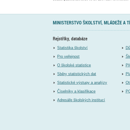
MINISTERSTVO ŠKOLSTVÍ, MLÁDEŽE A 
Rejstříky, databáze
Statistika školství
Dů
Pro veřejnost
Šk
O školské statistice
Př
Sběry statistických dat
Pl
Statistické výstupy a analýzy
Ot
Číselníky a klasifikace
P
Adresáře školských institucí