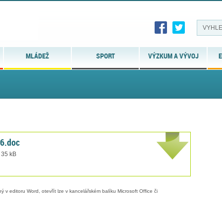
MLÁDEŽ
SPORT
VÝZKUM A VÝVOJ
E
a6.doc
 35 kB
 v editoru Word, otevřít lze v kancelářském balíku Microsoft Office či