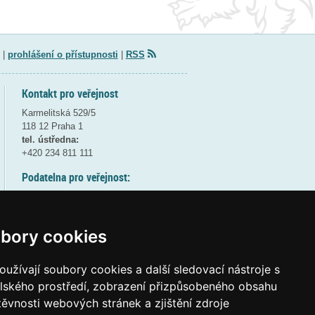
|
prohlášení o přístupnosti
|
RSS
Kontakt pro veřejnost
Karmelitská 529/5
118 12 Praha 1
tel. ústředna:
+420 234 811 111
Podatelna pro veřejnost:
pondělí a středa - 7:30-17:00
úterý a čtvrtek - 7:30-15:30
pátek - 7:30-14:00
bory cookies
8:30 - 9:30 - bezpečnostní přestávka
(více informací
ZDE
)
užívají soubory cookies a další sledovací nástroje s
elského prostředí, zobrazení přizpůsobeného obsahu
Elektronická podatelna:
těvnosti webových stránek a zjištění zdroje
posta@msmt
gov
cz