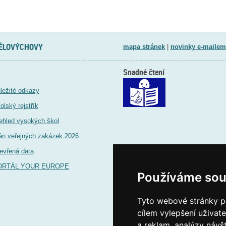
TĚLOVÝCHOVY
mapa stránek
|
novinky e-mailem
Snadné čtení
ležité odkazy
olský rejstřík
ehled vysokých škol
án veřejných zakázek 2026
evřená data
ORTÁL YOUR EUROPE
Používáme sou
Tyto webové stránky po
cílem vylepšení uživat
a reklam, analýzy návš