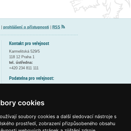
|
prohlášení o přístupnosti
|
RSS
Kontakt pro veřejnost
Karmelitská 529/5
118 12 Praha 1
tel. ústředna:
+420 234 811 111
Podatelna pro veřejnost:
pondělí a středa - 7:30-17:00
úterý a čtvrtek - 7:30-15:30
pátek - 7:30-14:00
bory cookies
8:30 - 9:30 - bezpečnostní přestávka
(více informací
ZDE
)
užívají soubory cookies a další sledovací nástroje s
elského prostředí, zobrazení přizpůsobeného obsahu
Elektronická podatelna:
těvnosti webových stránek a zjištění zdroje
posta@msmt
gov
cz