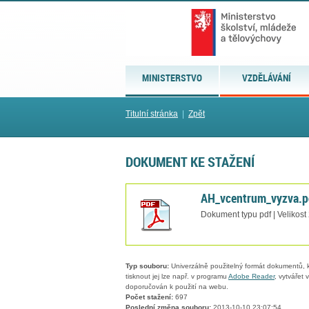
MINISTERSTVO
VZDĚLÁVÁNÍ
Titulní stránka
|
Zpět
DOKUMENT KE STAŽENÍ
AH_vcentrum_vyzva.p
Dokument typu pdf | Velikost
Typ souboru:
Univerzálně použitelný formát dokumentů, kt
tisknout jej lze např. v programu
Adobe Reader
, vytvářet
doporučován k použití na webu.
Počet stažení:
697
Poslední změna souboru:
2013-10-10 23:07:54