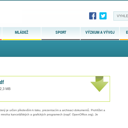
MLÁDEŽ
SPORT
VÝZKUM A VÝVOJ
E
df
 2,3 MB
erý je určen především k tisku, prezentacím a archivaci dokumentů. Prohlížet a
 v mnoha kancelářských a grafických programech (např. OpenOffice.org). Je