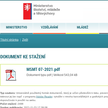
MINISTERSTVO
VZDĚLÁVÁNÍ
MLÁDEŽ
Titulní stránka
|
Zpět
DOKUMENT KE STAŽENÍ
MSMT 07-2021.pdf
Dokument typu pdf | Velikost 543,04 kB
Typ souboru:
Univerzálně použitelný formát dokumentů, který je určen především k tisku, prezen
tisknout jej lze např. v programu
Adobe Reader
, vytvářet v mnoha kancelářských a grafických pr
doporučován k použití na webu.
Počet stažení:
2498
Soubor publikován:
2021-11-23 17:39:08