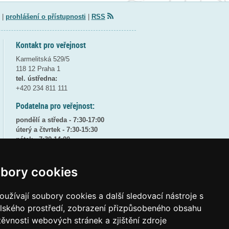
|
prohlášení o přístupnosti
|
RSS
Kontakt pro veřejnost
Karmelitská 529/5
118 12 Praha 1
tel. ústředna:
+420 234 811 111
Podatelna pro veřejnost:
pondělí a středa - 7:30-17:00
úterý a čtvrtek - 7:30-15:30
pátek - 7:30-14:00
8:30 - 9:30 - bezpečnostní přestávka
bory cookies
(více informací
ZDE
)
Elektronická podatelna:
užívají soubory cookies a další sledovací nástroje s
posta@msmt
gov
cz
elského prostředí, zobrazení přizpůsobeného obsahu
ID datové schránky:
vidaawt
těvnosti webových stránek a zjištění zdroje