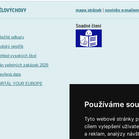
TĚLOVÝCHOVY
mapa stránek
|
novinky e-mailem
Snadné čtení
ležité odkazy
olský rejstřík
ehled vysokých škol
án veřejných zakázek 2026
evřená data
ORTÁL YOUR EUROPE
Používáme sou
Tyto webové stránky po
cílem vylepšení uživat
a reklam, analýzy návš