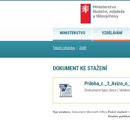
MINISTERSTVO
VZDĚLÁVÁNÍ
Titulní stránka
|
Zpět
DOKUMENT KE STAŽENÍ
Priloha_c._3_Avizo_o_
Dokument typu docx | Velikos
Typ souboru:
Dokument Microsoft Office.
Počet stažení:
Soubor publiko