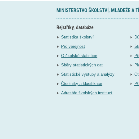
MINISTERSTVO ŠKOLSTVÍ, MLÁDEŽE A 
Rejstříky, databáze
Statistika školství
Dů
Pro veřejnost
Šk
O školské statistice
Př
Sběry statistických dat
Pl
Statistické výstupy a analýzy
Ot
Číselníky a klasifikace
P
Adresáře školských institucí