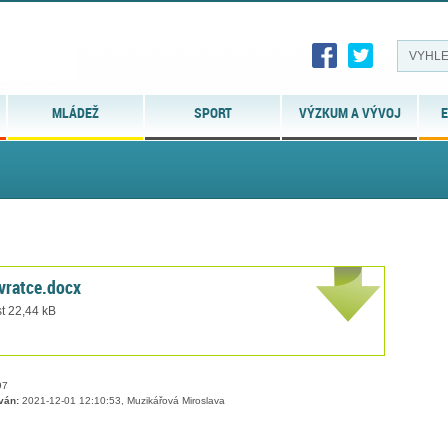
MLÁDEŽ
SPORT
VÝZKUM A VÝVOJ
E
vratce.docx
t 22,44 kB
97
ván:
2021-12-01 12:10:53, Muzikářová Miroslava