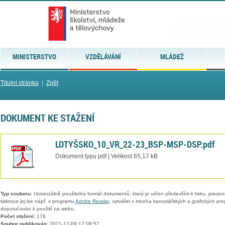
MINISTERSTVO
VZDĚLÁVÁNÍ
MLÁDEŽ
Titulní stránka
|
Zpět
DOKUMENT KE STAŽENÍ
LOTYŠSKO_10_VR_22-23_BSP-MSP-DSP.pdf
Dokument typu pdf | Velikost 65,17 kB
Typ souboru:
Univerzálně použitelný formát dokumentů, který je určen především k tisku, prezen
tisknout jej lze např. v programu
Adobe Reader
, vytvářet v mnoha kancelářských a grafických pr
doporučován k použití na webu.
Počet stažení:
178
Soubor publikován:
2021-12-09 17:08:57