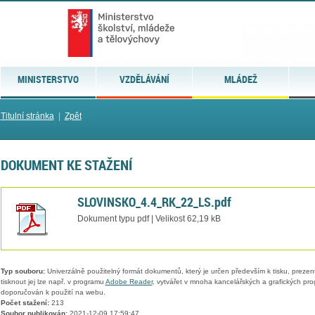
MINISTERSTVO
VZDĚLÁVÁNÍ
MLÁDEŽ
Titulní stránka
|
Zpět
DOKUMENT KE STAŽENÍ
SLOVINSKO_4.4_RK_22_LS.pdf
Dokument typu pdf | Velikost 62,19 kB
Typ souboru:
Univerzálně použitelný formát dokumentů, který je určen především k tisku, prezen
tisknout jej lze např. v programu
Adobe Reader
, vytvářet v mnoha kancelářských a grafických pr
doporučován k použití na webu.
Počet stažení:
213
Soubor publikován:
2021-12-09 17:59:47